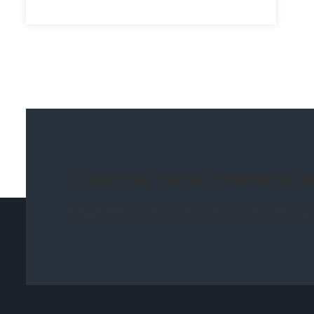
Si buscas hacer
crecer tu n
Póngase en contacto con nosotros o envínenos un 