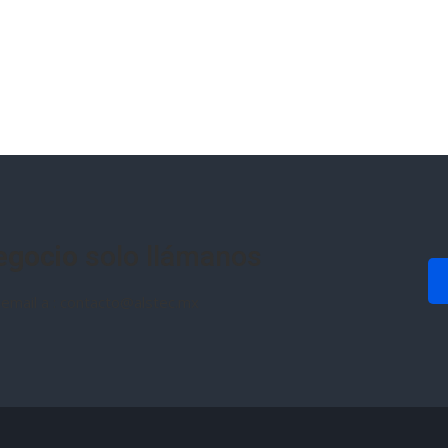
egocio
solo llámanos
email a : contacto@alstec.mx