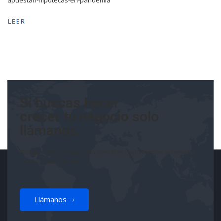
apuestan-hipotecas-en-pandemia
LEER
Si buscas hacer
crecer tu negocio
solo
llámanos
Póngase en contacto con nosotros o envínenos un email a :
contacto@alstec.mx
Llámanos