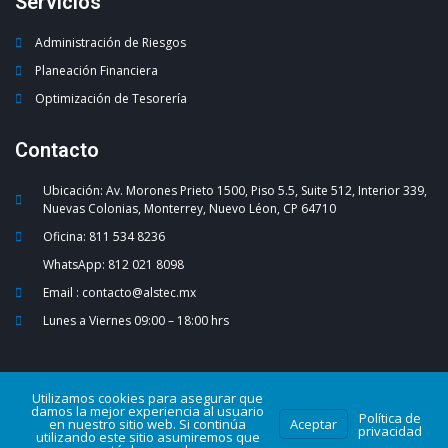
Servicios
Administración de Riesgos
Planeación Financiera
Optimización de Tesorería
Contacto
Ubicación: Av. Morones Prieto 1500, Piso 5.5, Suite 512, Interior 339,
Nuevas Colonias, Monterrey, Nuevo Léon, CP 64710
Oficina: 811 534 8236
WhatsApp: 812 021 8098
Email : contacto@alstec.mx
Lunes a Viernes 09:00 – 18:00 hrs
Utilizamos cookies para asegurar que
damos la mejor experiencia al usuario
Política de
en nuestro sitio web. Si continúa
Aceptar
ALSTEC Consulting 2026 Derechos Reservados.
privacidad
utilizando este sitio asumiremos que